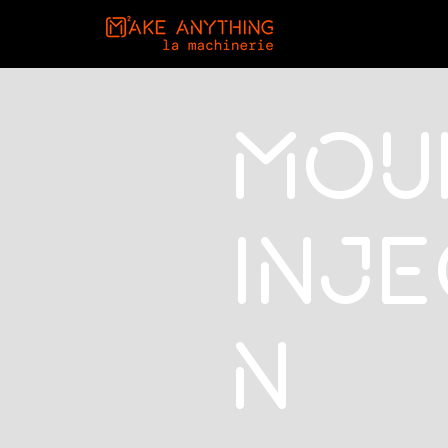
Mou
inje
n