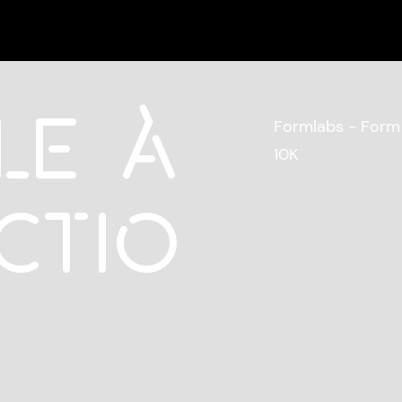
ACCUEIL
RÉALISATIONS
CONTACT
le à
Formlabs - Form 
10K
ctio