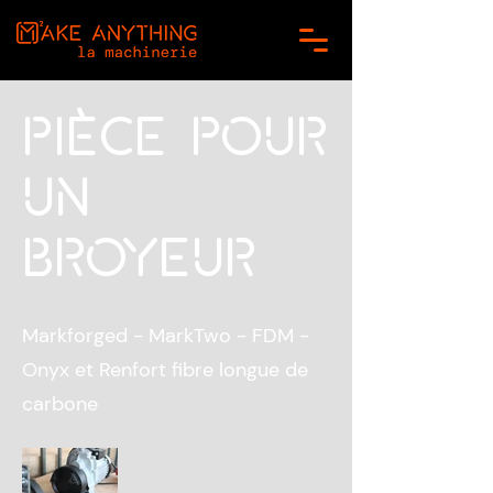
Pièce pour
un
broyeur
Markforged - MarkTwo - FDM -
Onyx et Renfort fibre longue de
carbone