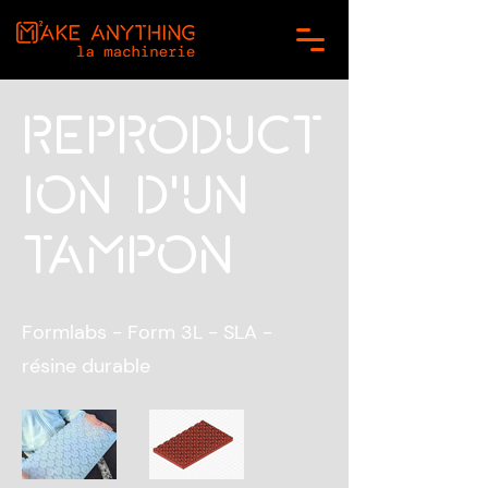
Reproduct
ion d'un
tampon
Formlabs - Form 3L - SLA -
résine durable