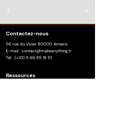
Contactez-nous
56 rue du Vivier 80000 Amiens
E-mail :
contact@makeanything.fr
Tél : (+33)
9 66 85 18 51
Ressources
Accueil
Réalisations
Contact
Demander un devis
Newsletter de La Machinerie
Inscription